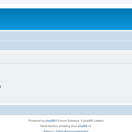
d
Powered by
phpBB
® Forum Software © phpBB Limited
Nederlandse vertaling door
phpBB.nl
.
Privacy
|
Gebruikersvoorwaarden