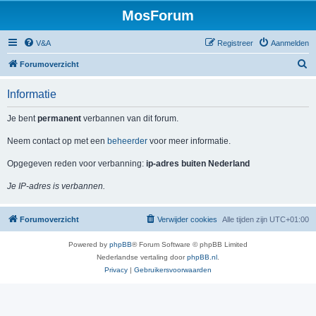
MosForum
V&A
Registreer
Aanmelden
Z
Forumoverzicht
o
Informatie
e
k
Je bent
permanent
verbannen van dit forum.
Neem contact op met een
beheerder
voor meer informatie.
Opgegeven reden voor verbanning:
ip-adres buiten Nederland
Je IP-adres is verbannen.
Forumoverzicht
Verwijder cookies
Alle tijden zijn
UTC+01:00
Powered by
phpBB
® Forum Software © phpBB Limited
Nederlandse vertaling door
phpBB.nl
.
Privacy
|
Gebruikersvoorwaarden