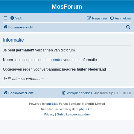
MosForum
V&A
Registreer
Aanmelden
Z
Forumoverzicht
o
Informatie
e
k
Je bent
permanent
verbannen van dit forum.
Neem contact op met een
beheerder
voor meer informatie.
Opgegeven reden voor verbanning:
ip-adres buiten Nederland
Je IP-adres is verbannen.
Forumoverzicht
Verwijder cookies
Alle tijden zijn
UTC+01:00
Powered by
phpBB
® Forum Software © phpBB Limited
Nederlandse vertaling door
phpBB.nl
.
Privacy
|
Gebruikersvoorwaarden