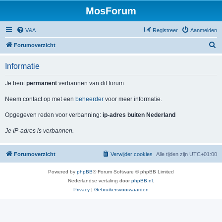
MosForum
V&A
Registreer
Aanmelden
Z
Forumoverzicht
o
Informatie
e
k
Je bent
permanent
verbannen van dit forum.
Neem contact op met een
beheerder
voor meer informatie.
Opgegeven reden voor verbanning:
ip-adres buiten Nederland
Je IP-adres is verbannen.
Forumoverzicht
Verwijder cookies
Alle tijden zijn
UTC+01:00
Powered by
phpBB
® Forum Software © phpBB Limited
Nederlandse vertaling door
phpBB.nl
.
Privacy
|
Gebruikersvoorwaarden