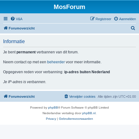
MosForum
V&A
Registreer
Aanmelden
Z
Forumoverzicht
o
Informatie
e
k
Je bent
permanent
verbannen van dit forum.
Neem contact op met een
beheerder
voor meer informatie.
Opgegeven reden voor verbanning:
ip-adres buiten Nederland
Je IP-adres is verbannen.
Forumoverzicht
Verwijder cookies
Alle tijden zijn
UTC+01:00
Powered by
phpBB
® Forum Software © phpBB Limited
Nederlandse vertaling door
phpBB.nl
.
Privacy
|
Gebruikersvoorwaarden