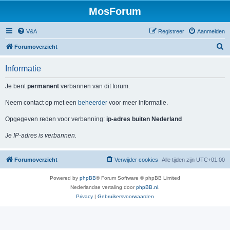
MosForum
V&A
Registreer
Aanmelden
Z
Forumoverzicht
o
Informatie
e
k
Je bent
permanent
verbannen van dit forum.
Neem contact op met een
beheerder
voor meer informatie.
Opgegeven reden voor verbanning:
ip-adres buiten Nederland
Je IP-adres is verbannen.
Forumoverzicht
Verwijder cookies
Alle tijden zijn
UTC+01:00
Powered by
phpBB
® Forum Software © phpBB Limited
Nederlandse vertaling door
phpBB.nl
.
Privacy
|
Gebruikersvoorwaarden