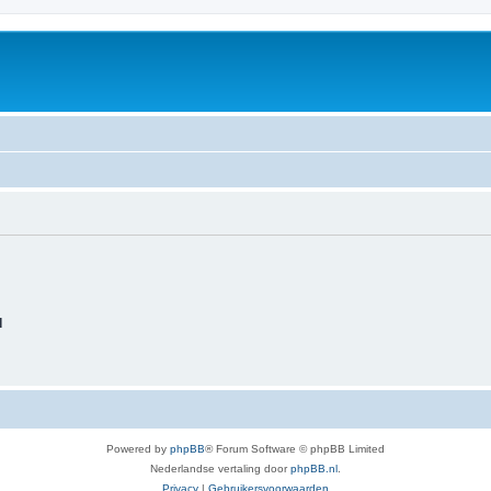
d
Powered by
phpBB
® Forum Software © phpBB Limited
Nederlandse vertaling door
phpBB.nl
.
Privacy
|
Gebruikersvoorwaarden