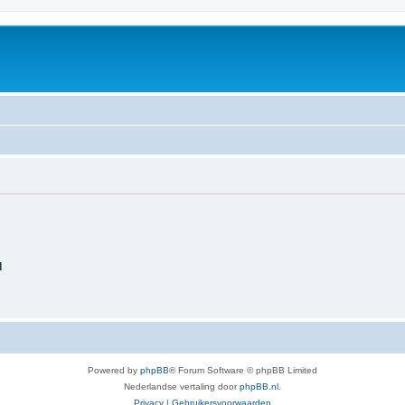
d
Powered by
phpBB
® Forum Software © phpBB Limited
Nederlandse vertaling door
phpBB.nl
.
Privacy
|
Gebruikersvoorwaarden