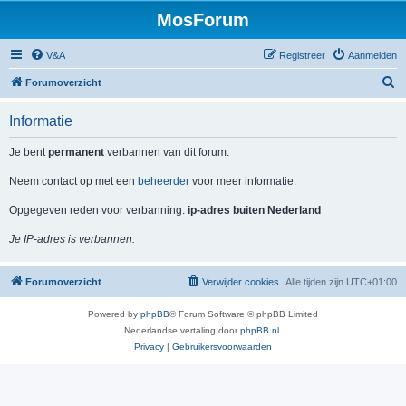
MosForum
V&A
Registreer
Aanmelden
Z
Forumoverzicht
o
Informatie
e
k
Je bent
permanent
verbannen van dit forum.
Neem contact op met een
beheerder
voor meer informatie.
Opgegeven reden voor verbanning:
ip-adres buiten Nederland
Je IP-adres is verbannen.
Forumoverzicht
Verwijder cookies
Alle tijden zijn
UTC+01:00
Powered by
phpBB
® Forum Software © phpBB Limited
Nederlandse vertaling door
phpBB.nl
.
Privacy
|
Gebruikersvoorwaarden