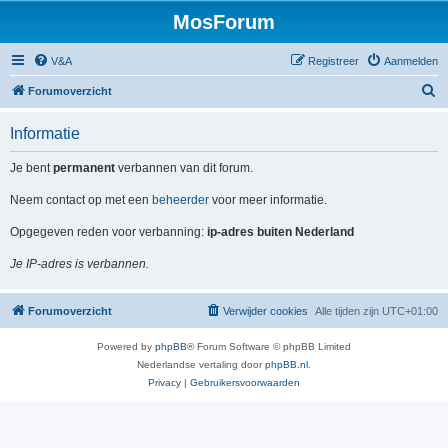
MosForum
V&A
Registreer
Aanmelden
Z
Forumoverzicht
o
Informatie
e
k
Je bent
permanent
verbannen van dit forum.
Neem contact op met een
beheerder
voor meer informatie.
Opgegeven reden voor verbanning:
ip-adres buiten Nederland
Je IP-adres is verbannen.
Forumoverzicht
Verwijder cookies
Alle tijden zijn
UTC+01:00
Powered by
phpBB
® Forum Software © phpBB Limited
Nederlandse vertaling door
phpBB.nl
.
Privacy
|
Gebruikersvoorwaarden