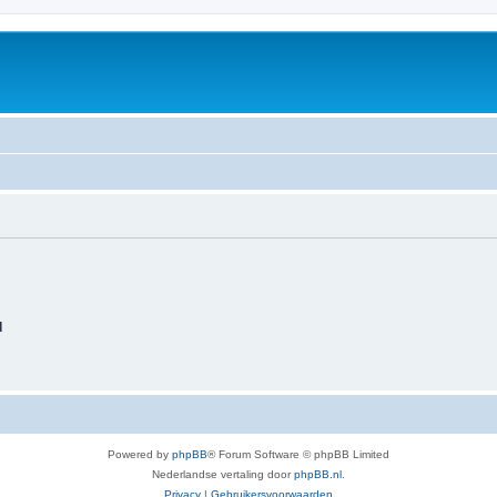
d
Powered by
phpBB
® Forum Software © phpBB Limited
Nederlandse vertaling door
phpBB.nl
.
Privacy
|
Gebruikersvoorwaarden