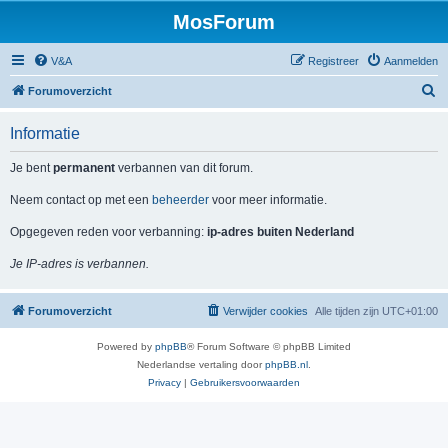
MosForum
V&A
Registreer
Aanmelden
Z
Forumoverzicht
o
Informatie
e
k
Je bent
permanent
verbannen van dit forum.
Neem contact op met een
beheerder
voor meer informatie.
Opgegeven reden voor verbanning:
ip-adres buiten Nederland
Je IP-adres is verbannen.
Forumoverzicht
Verwijder cookies
Alle tijden zijn
UTC+01:00
Powered by
phpBB
® Forum Software © phpBB Limited
Nederlandse vertaling door
phpBB.nl
.
Privacy
|
Gebruikersvoorwaarden