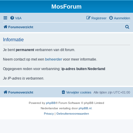
MosForum
V&A
Registreer
Aanmelden
Z
Forumoverzicht
o
Informatie
e
k
Je bent
permanent
verbannen van dit forum.
Neem contact op met een
beheerder
voor meer informatie.
Opgegeven reden voor verbanning:
ip-adres buiten Nederland
Je IP-adres is verbannen.
Forumoverzicht
Verwijder cookies
Alle tijden zijn
UTC+01:00
Powered by
phpBB
® Forum Software © phpBB Limited
Nederlandse vertaling door
phpBB.nl
.
Privacy
|
Gebruikersvoorwaarden