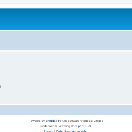
d
Powered by
phpBB
® Forum Software © phpBB Limited
Nederlandse vertaling door
phpBB.nl
.
Privacy
|
Gebruikersvoorwaarden