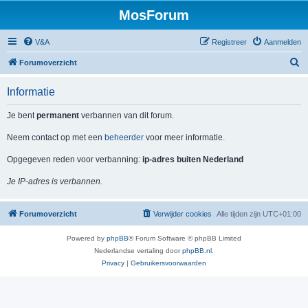
MosForum
V&A
Registreer
Aanmelden
Z
Forumoverzicht
o
Informatie
e
k
Je bent
permanent
verbannen van dit forum.
Neem contact op met een
beheerder
voor meer informatie.
Opgegeven reden voor verbanning:
ip-adres buiten Nederland
Je IP-adres is verbannen.
Forumoverzicht
Verwijder cookies
Alle tijden zijn
UTC+01:00
Powered by
phpBB
® Forum Software © phpBB Limited
Nederlandse vertaling door
phpBB.nl
.
Privacy
|
Gebruikersvoorwaarden