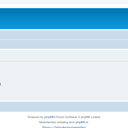
d
Powered by
phpBB
® Forum Software © phpBB Limited
Nederlandse vertaling door
phpBB.nl
.
Privacy
|
Gebruikersvoorwaarden