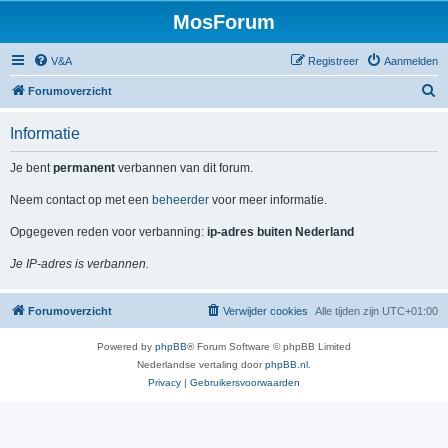
MosForum
V&A
Registreer
Aanmelden
Z
Forumoverzicht
o
Informatie
e
k
Je bent
permanent
verbannen van dit forum.
Neem contact op met een
beheerder
voor meer informatie.
Opgegeven reden voor verbanning:
ip-adres buiten Nederland
Je IP-adres is verbannen.
Forumoverzicht
Verwijder cookies
Alle tijden zijn
UTC+01:00
Powered by
phpBB
® Forum Software © phpBB Limited
Nederlandse vertaling door
phpBB.nl
.
Privacy
|
Gebruikersvoorwaarden