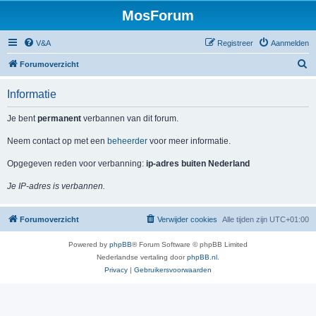
MosForum
V&A
Registreer
Aanmelden
Z
Forumoverzicht
o
Informatie
e
k
Je bent
permanent
verbannen van dit forum.
Neem contact op met een
beheerder
voor meer informatie.
Opgegeven reden voor verbanning:
ip-adres buiten Nederland
Je IP-adres is verbannen.
Forumoverzicht
Verwijder cookies
Alle tijden zijn
UTC+01:00
Powered by
phpBB
® Forum Software © phpBB Limited
Nederlandse vertaling door
phpBB.nl
.
Privacy
|
Gebruikersvoorwaarden