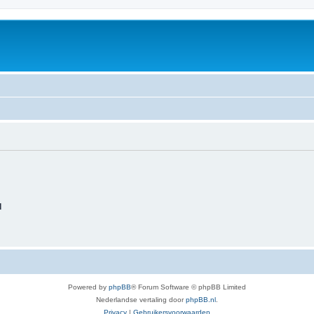
d
Powered by
phpBB
® Forum Software © phpBB Limited
Nederlandse vertaling door
phpBB.nl
.
Privacy
|
Gebruikersvoorwaarden