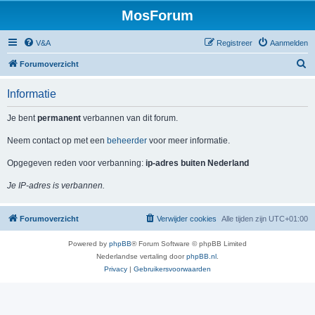
MosForum
V&A
Registreer
Aanmelden
Z
Forumoverzicht
o
Informatie
e
k
Je bent
permanent
verbannen van dit forum.
Neem contact op met een
beheerder
voor meer informatie.
Opgegeven reden voor verbanning:
ip-adres buiten Nederland
Je IP-adres is verbannen.
Forumoverzicht
Verwijder cookies
Alle tijden zijn
UTC+01:00
Powered by
phpBB
® Forum Software © phpBB Limited
Nederlandse vertaling door
phpBB.nl
.
Privacy
|
Gebruikersvoorwaarden