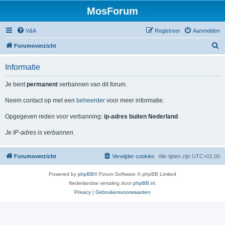
MosForum
V&A
Registreer
Aanmelden
Z
Forumoverzicht
o
Informatie
e
k
Je bent
permanent
verbannen van dit forum.
Neem contact op met een
beheerder
voor meer informatie.
Opgegeven reden voor verbanning:
ip-adres buiten Nederland
Je IP-adres is verbannen.
Forumoverzicht
Verwijder cookies
Alle tijden zijn
UTC+01:00
Powered by
phpBB
® Forum Software © phpBB Limited
Nederlandse vertaling door
phpBB.nl
.
Privacy
|
Gebruikersvoorwaarden