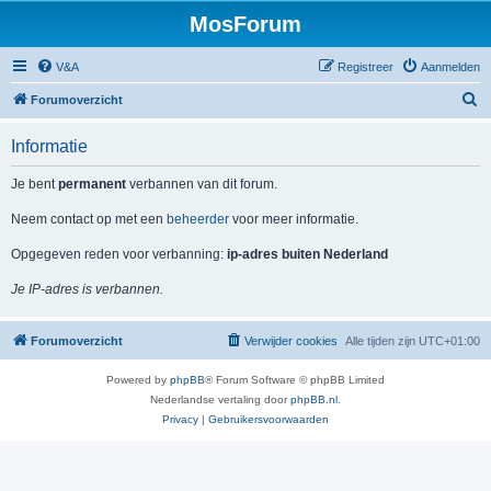
MosForum
V&A
Registreer
Aanmelden
Z
Forumoverzicht
o
Informatie
e
k
Je bent
permanent
verbannen van dit forum.
Neem contact op met een
beheerder
voor meer informatie.
Opgegeven reden voor verbanning:
ip-adres buiten Nederland
Je IP-adres is verbannen.
Forumoverzicht
Verwijder cookies
Alle tijden zijn
UTC+01:00
Powered by
phpBB
® Forum Software © phpBB Limited
Nederlandse vertaling door
phpBB.nl
.
Privacy
|
Gebruikersvoorwaarden