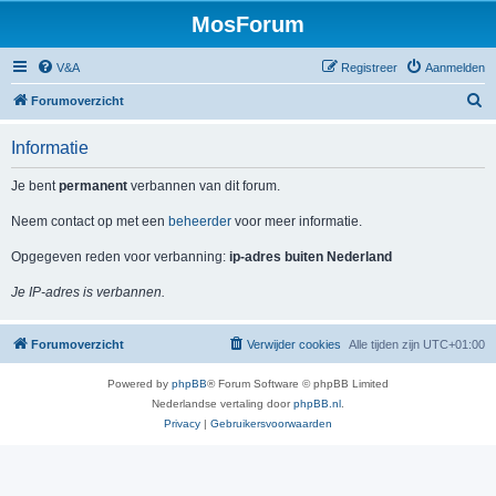
MosForum
V&A
Registreer
Aanmelden
Z
Forumoverzicht
o
Informatie
e
k
Je bent
permanent
verbannen van dit forum.
Neem contact op met een
beheerder
voor meer informatie.
Opgegeven reden voor verbanning:
ip-adres buiten Nederland
Je IP-adres is verbannen.
Forumoverzicht
Verwijder cookies
Alle tijden zijn
UTC+01:00
Powered by
phpBB
® Forum Software © phpBB Limited
Nederlandse vertaling door
phpBB.nl
.
Privacy
|
Gebruikersvoorwaarden