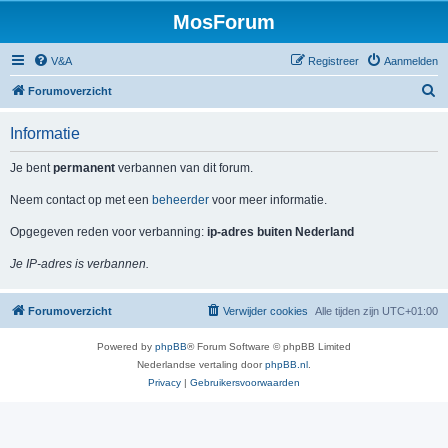
MosForum
V&A
Registreer
Aanmelden
Z
Forumoverzicht
o
Informatie
e
k
Je bent
permanent
verbannen van dit forum.
Neem contact op met een
beheerder
voor meer informatie.
Opgegeven reden voor verbanning:
ip-adres buiten Nederland
Je IP-adres is verbannen.
Forumoverzicht
Verwijder cookies
Alle tijden zijn
UTC+01:00
Powered by
phpBB
® Forum Software © phpBB Limited
Nederlandse vertaling door
phpBB.nl
.
Privacy
|
Gebruikersvoorwaarden