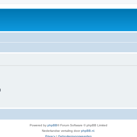
d
Powered by
phpBB
® Forum Software © phpBB Limited
Nederlandse vertaling door
phpBB.nl
.
Privacy
|
Gebruikersvoorwaarden