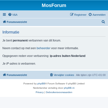
MosForum
V&A
Registreer
Aanmelden
Z
Forumoverzicht
o
Informatie
e
k
Je bent
permanent
verbannen van dit forum.
Neem contact op met een
beheerder
voor meer informatie.
Opgegeven reden voor verbanning:
ip-adres buiten Nederland
Je IP-adres is verbannen.
Forumoverzicht
Verwijder cookies
Alle tijden zijn
UTC+01:00
Powered by
phpBB
® Forum Software © phpBB Limited
Nederlandse vertaling door
phpBB.nl
.
Privacy
|
Gebruikersvoorwaarden