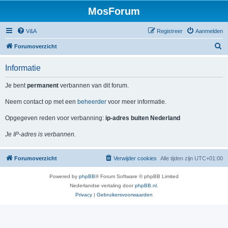
MosForum
V&A
Registreer
Aanmelden
Z
Forumoverzicht
o
Informatie
e
k
Je bent
permanent
verbannen van dit forum.
Neem contact op met een
beheerder
voor meer informatie.
Opgegeven reden voor verbanning:
ip-adres buiten Nederland
Je IP-adres is verbannen.
Forumoverzicht
Verwijder cookies
Alle tijden zijn
UTC+01:00
Powered by
phpBB
® Forum Software © phpBB Limited
Nederlandse vertaling door
phpBB.nl
.
Privacy
|
Gebruikersvoorwaarden