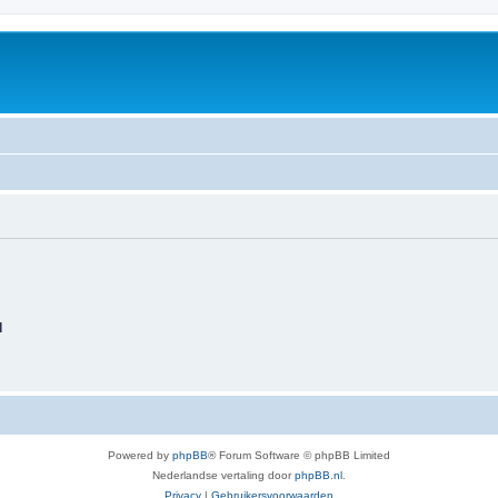
d
Powered by
phpBB
® Forum Software © phpBB Limited
Nederlandse vertaling door
phpBB.nl
.
Privacy
|
Gebruikersvoorwaarden