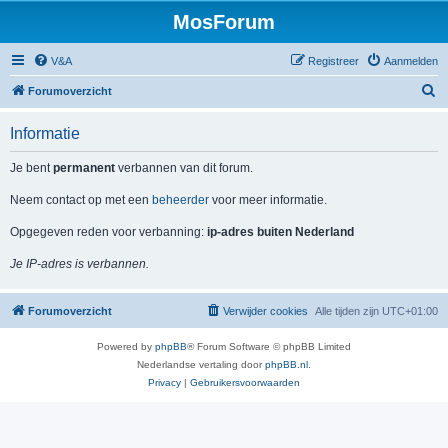
MosForum
V&A
Registreer
Aanmelden
Z
Forumoverzicht
o
Informatie
e
k
Je bent
permanent
verbannen van dit forum.
Neem contact op met een
beheerder
voor meer informatie.
Opgegeven reden voor verbanning:
ip-adres buiten Nederland
Je IP-adres is verbannen.
Forumoverzicht
Verwijder cookies
Alle tijden zijn
UTC+01:00
Powered by
phpBB
® Forum Software © phpBB Limited
Nederlandse vertaling door
phpBB.nl
.
Privacy
|
Gebruikersvoorwaarden