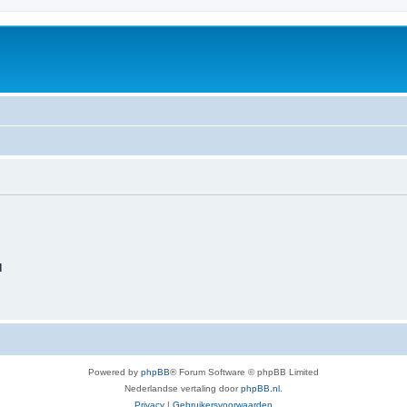
d
Powered by
phpBB
® Forum Software © phpBB Limited
Nederlandse vertaling door
phpBB.nl
.
Privacy
|
Gebruikersvoorwaarden