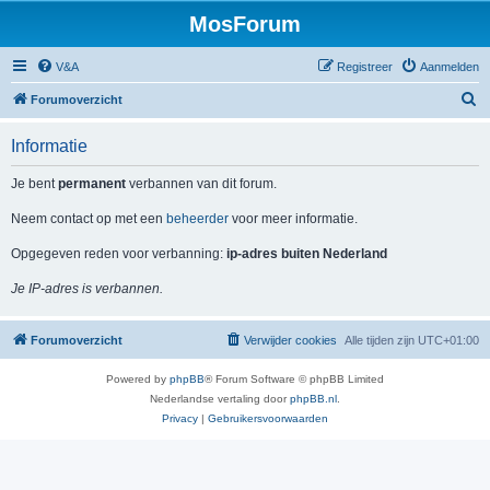
MosForum
V&A
Registreer
Aanmelden
Z
Forumoverzicht
o
Informatie
e
k
Je bent
permanent
verbannen van dit forum.
Neem contact op met een
beheerder
voor meer informatie.
Opgegeven reden voor verbanning:
ip-adres buiten Nederland
Je IP-adres is verbannen.
Forumoverzicht
Verwijder cookies
Alle tijden zijn
UTC+01:00
Powered by
phpBB
® Forum Software © phpBB Limited
Nederlandse vertaling door
phpBB.nl
.
Privacy
|
Gebruikersvoorwaarden