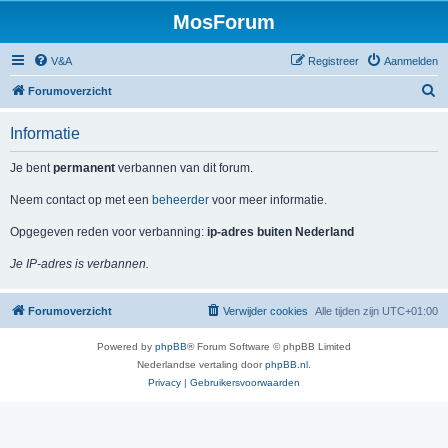
MosForum
V&A
Registreer
Aanmelden
Z
Forumoverzicht
o
Informatie
e
k
Je bent
permanent
verbannen van dit forum.
Neem contact op met een
beheerder
voor meer informatie.
Opgegeven reden voor verbanning:
ip-adres buiten Nederland
Je IP-adres is verbannen.
Forumoverzicht
Verwijder cookies
Alle tijden zijn
UTC+01:00
Powered by
phpBB
® Forum Software © phpBB Limited
Nederlandse vertaling door
phpBB.nl
.
Privacy
|
Gebruikersvoorwaarden