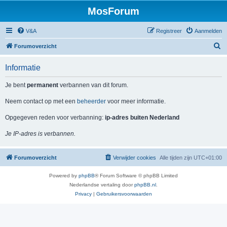
MosForum
V&A
Registreer
Aanmelden
Z
Forumoverzicht
o
Informatie
e
k
Je bent
permanent
verbannen van dit forum.
Neem contact op met een
beheerder
voor meer informatie.
Opgegeven reden voor verbanning:
ip-adres buiten Nederland
Je IP-adres is verbannen.
Forumoverzicht
Verwijder cookies
Alle tijden zijn
UTC+01:00
Powered by
phpBB
® Forum Software © phpBB Limited
Nederlandse vertaling door
phpBB.nl
.
Privacy
|
Gebruikersvoorwaarden