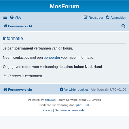
MosForum
V&A
Registreer
Aanmelden
Z
Forumoverzicht
o
Informatie
e
k
Je bent
permanent
verbannen van dit forum.
Neem contact op met een
beheerder
voor meer informatie.
Opgegeven reden voor verbanning:
ip-adres buiten Nederland
Je IP-adres is verbannen.
Forumoverzicht
Verwijder cookies
Alle tijden zijn
UTC+01:00
Powered by
phpBB
® Forum Software © phpBB Limited
Nederlandse vertaling door
phpBB.nl
.
Privacy
|
Gebruikersvoorwaarden