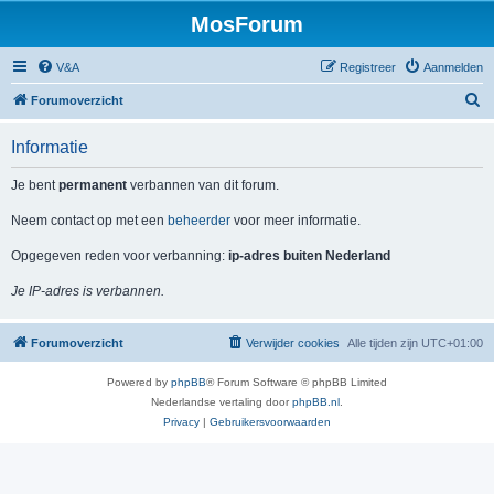
MosForum
V&A
Registreer
Aanmelden
Z
Forumoverzicht
o
Informatie
e
k
Je bent
permanent
verbannen van dit forum.
Neem contact op met een
beheerder
voor meer informatie.
Opgegeven reden voor verbanning:
ip-adres buiten Nederland
Je IP-adres is verbannen.
Forumoverzicht
Verwijder cookies
Alle tijden zijn
UTC+01:00
Powered by
phpBB
® Forum Software © phpBB Limited
Nederlandse vertaling door
phpBB.nl
.
Privacy
|
Gebruikersvoorwaarden