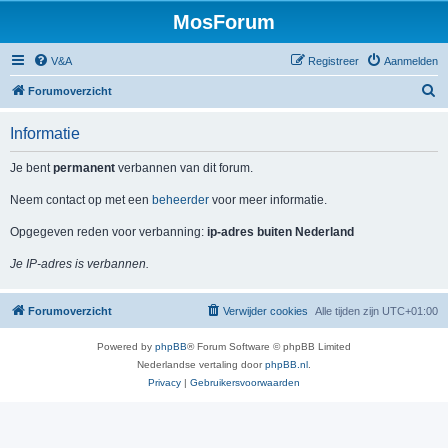
MosForum
V&A
Registreer
Aanmelden
Z
Forumoverzicht
o
Informatie
e
k
Je bent
permanent
verbannen van dit forum.
Neem contact op met een
beheerder
voor meer informatie.
Opgegeven reden voor verbanning:
ip-adres buiten Nederland
Je IP-adres is verbannen.
Forumoverzicht
Verwijder cookies
Alle tijden zijn
UTC+01:00
Powered by
phpBB
® Forum Software © phpBB Limited
Nederlandse vertaling door
phpBB.nl
.
Privacy
|
Gebruikersvoorwaarden