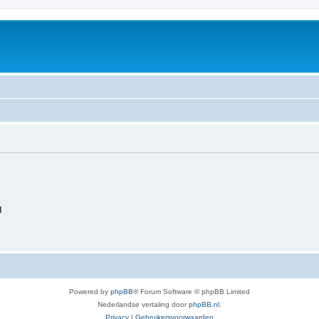
d
Powered by
phpBB
® Forum Software © phpBB Limited
Nederlandse vertaling door
phpBB.nl
.
Privacy
|
Gebruikersvoorwaarden