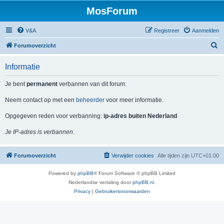
MosForum
V&A
Registreer
Aanmelden
Z
Forumoverzicht
o
Informatie
e
k
Je bent
permanent
verbannen van dit forum.
Neem contact op met een
beheerder
voor meer informatie.
Opgegeven reden voor verbanning:
ip-adres buiten Nederland
Je IP-adres is verbannen.
Forumoverzicht
Verwijder cookies
Alle tijden zijn
UTC+01:00
Powered by
phpBB
® Forum Software © phpBB Limited
Nederlandse vertaling door
phpBB.nl
.
Privacy
|
Gebruikersvoorwaarden