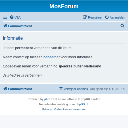
MosForum
V&A
Registreer
Aanmelden
Z
Forumoverzicht
o
Informatie
e
k
Je bent
permanent
verbannen van dit forum.
Neem contact op met een
beheerder
voor meer informatie.
Opgegeven reden voor verbanning:
ip-adres buiten Nederland
Je IP-adres is verbannen.
Forumoverzicht
Verwijder cookies
Alle tijden zijn
UTC+01:00
Powered by
phpBB
® Forum Software © phpBB Limited
Nederlandse vertaling door
phpBB.nl
.
Privacy
|
Gebruikersvoorwaarden