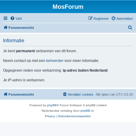
MosForum
V&A
Registreer
Aanmelden
Z
Forumoverzicht
o
Informatie
e
k
Je bent
permanent
verbannen van dit forum.
Neem contact op met een
beheerder
voor meer informatie.
Opgegeven reden voor verbanning:
ip-adres buiten Nederland
Je IP-adres is verbannen.
Forumoverzicht
Verwijder cookies
Alle tijden zijn
UTC+01:00
Powered by
phpBB
® Forum Software © phpBB Limited
Nederlandse vertaling door
phpBB.nl
.
Privacy
|
Gebruikersvoorwaarden