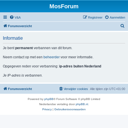
MosForum
V&A
Registreer
Aanmelden
Z
Forumoverzicht
o
Informatie
e
k
Je bent
permanent
verbannen van dit forum.
Neem contact op met een
beheerder
voor meer informatie.
Opgegeven reden voor verbanning:
ip-adres buiten Nederland
Je IP-adres is verbannen.
Forumoverzicht
Verwijder cookies
Alle tijden zijn
UTC+01:00
Powered by
phpBB
® Forum Software © phpBB Limited
Nederlandse vertaling door
phpBB.nl
.
Privacy
|
Gebruikersvoorwaarden